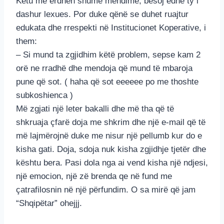
Ketu më erdhën shumë mendime, besoj edhe ty i
dashur lexues. Por duke qënë se duhet ruajtur
edukata dhe rrespekti në Institucionet Koperative, i
them:
– Si mund ta zgjidhim këtë problem, sepse kam 2
orë ne rradhë dhe mendoja që mund të mbaroja
pune që sot. ( haha që sot eeeeee po me thoshte
subkoshienca )
Më zgjati një leter bakalli dhe më tha që të
shkruaja çfarë doja me shkrim dhe një e-mail që të
më lajmërojnë duke me nisur një pellumb kur do e
kisha gati. Doja, sdoja nuk kisha zgjidhje tjetër dhe
kështu bera. Pasi dola nga ai vend kisha një ndjesi,
një emocion, një zë brenda qe në fund me
çatrafilosnin në një përfundim. O sa mirë që jam
“Shqipëtar” ohejjj.