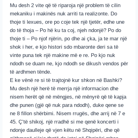
Mu desh 2 vite që të riparoja një problem të cilin
mekaniku i makinës nuk arriti ta realizonte. Do
thoje ti lexues, ore po coje tek një tjetër, edhe une
do të thoja – Po hë ku ta coj, njeh ndonjë? Po do
thoje ti – Po njof njërin, po dhe ai çka, ja te mar një
shok i her, e kjo histori sdo mbaronte deri sa të
vinte puna tek një makine më e re. Po kjo nuk
ndodh se duam ne, kjo ndodh se dikush vendos për
të ardhmen tënde.
E ke vënë re si të trajtojnë kur shkon në Bashki?
Mu desh një herë të merrja një informacion dhe
nisem herët që në mëngjes, në mënyrë që të kapja
dhe punen (gjë që nuk para ndodh), duke qene se
ne 8 fillon shërbimi. Nisem rrugës, dhe arrij në 7 e
45. Ç’të shikoj, një rradhë si me qenë koncerti i
ndonje daulleje që vjen këtu në Shqipëri, dhe që