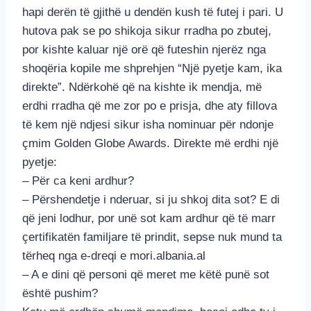
hapi derën të gjithë u dendën kush të futej i pari. U
hutova pak se po shikoja sikur rradha po zbutej,
por kishte kaluar një orë që futeshin njerëz nga
shoqëria kopile me shprehjen “Një pyetje kam, ika
direkte”. Ndërkohë që na kishte ik mendja, më
erdhi rradha që me zor po e prisja, dhe aty fillova
të kem një ndjesi sikur isha nominuar për ndonje
çmim Golden Globe Awards. Direkte më erdhi një
pyetje:
– Për ca keni ardhur?
– Përshendetje i nderuar, si ju shkoj dita sot? E di
që jeni lodhur, por unë sot kam ardhur që të marr
çertifikatën familjare të prindit, sepse nuk mund ta
tërheq nga e-dreqi e mori.albania.al
– A e dini që personi që meret me këtë punë sot
është pushim?