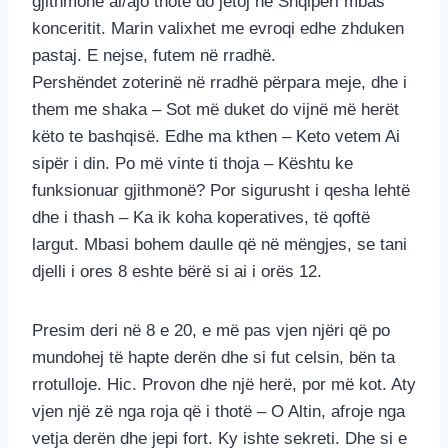
gjithmonë ai/ajo thotë do jetoj në Shqipëri mbas
konceritit. Marin valixhet me evroqi edhe zhduken
pastaj. E nejse, futem në rradhë.
Pershëndet zoterinë në rradhë përpara meje, dhe i
them me shaka – Sot më duket do vijnë më herët
këto te bashqisë. Edhe ma kthen – Keto vetem Ai
sipër i din. Po më vinte ti thoja – Kështu ke
funksionuar gjithmonë? Por sigurusht i qesha lehtë
dhe i thash – Ka ik koha koperatives, të qoftë
largut. Mbasi bohem daulle që në mëngjes, se tani
djelli i ores 8 eshte bërë si ai i orës 12.
Presim deri në 8 e 20, e më pas vjen njëri që po
mundohej të hapte derën dhe si fut celsin, bën ta
rrotulloje. Hic. Provon dhe një herë, por më kot. Aty
vjen një zë nga roja që i thotë – O Altin, afroje nga
vetja derën dhe jepi fort. Ky ishte sekreti. Dhe si e